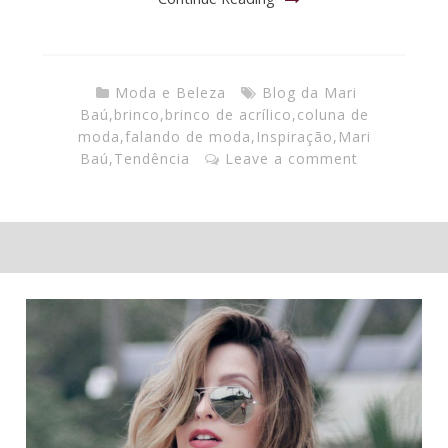
Moda e Beleza
Blog da Mari
Baú
,
brinco
,
brinco de acrílico
,
coluna de
moda
,
falando de moda
,
Inspiração
,
Mari
Baú
,
Tendência
Leave a comment