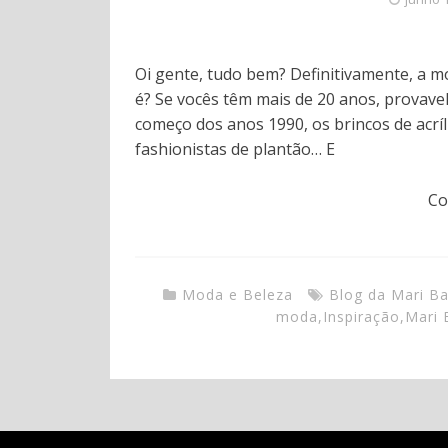
Oi gente, tudo bem? Definitivamente, a m
é? Se vocês têm mais de 20 anos, provave
começo dos anos 1990, os brincos de acríl
fashionistas de plantão… E
Co
Moda e Beleza
Blog da Mari B
moda
,
Inspiração
,
Mari 