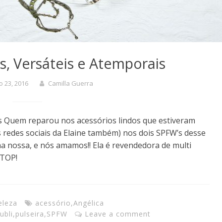
s, Versáteis e Atemporais
 23, 2016
Camilla Guerra
is Quem reparou nos acessórios lindos que estiveram
s redes sociais da Elaine também) nos dois SPFW’s desse
nha nossa, e nós amamos!! Ela é revendedora de multi
 TOP!
eleza
acessório
,
Angélica
ubli
,
pulseira
,
SPFW
Leave a comment