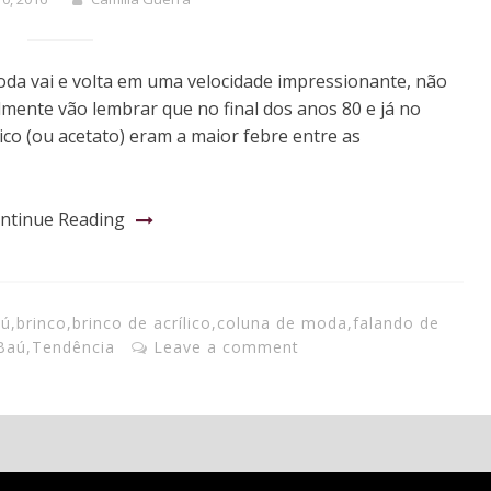
oda vai e volta em uma velocidade impressionante, não
lmente vão lembrar que no final dos anos 80 e já no
ico (ou acetato) eram a maior febre entre as
ntinue Reading
aú
,
brinco
,
brinco de acrílico
,
coluna de moda
,
falando de
Baú
,
Tendência
Leave a comment