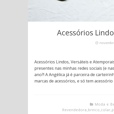
Acessórios Lindo
novembro
Acessórios Lindos, Versáteis e Atempora
presentes nas minhas redes sociais (e na
ano?! A Angélica já é parceira de carteiri
marcas de acessórios, e só tem acessório
Moda e B
Revendedora
,
brinco
,
colar
,
p