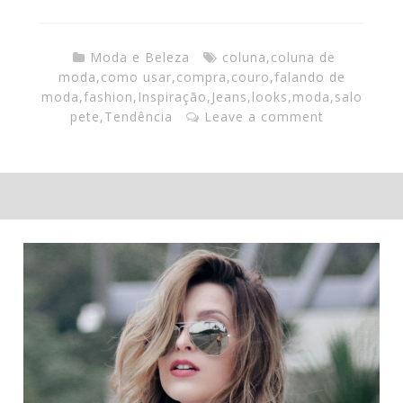
Moda e Beleza
coluna
,
coluna de
moda
,
como usar
,
compra
,
couro
,
falando de
moda
,
fashion
,
Inspiração
,
Jeans
,
looks
,
moda
,
salo
pete
,
Tendência
Leave a comment