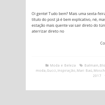
Oi gente! Tudo bem? Mais uma sexta-fei
título do post já é bem explicativo, né, 
estação mais quente vai sair direto do t
aterrizar direto no
Co
Moda e Beleza
Balmain
,
Bl
moda
,
Gucci
,
Inspiração
,
Mari Baú
,
Mosch
2017