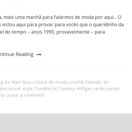
ra, mais uma manhã para falarmos de moda por aqui… O
mas estou aqui para provar para vocês que o queridinho da
únel do tempo – anos 1990, provavelmente – para
ntinue Reading
og da Mari Baú
,
coluna de moda
,
crochê
,
falando de
ino
,
street style
,
Tendência
,
Tommy Hilfiger
,
verão
,
verão
Leave a comment