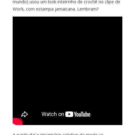
mundo) usou um look inteirinho de crochê no clipe de
Work, com estampa jamaicana. Lembram?
A partir daí o imaginário coletivo da moda se