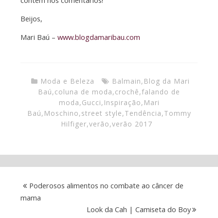
contem nos comentários!
Beijos,
Mari Baú –
www.blogdamaribau.com
Moda e Beleza
Balmain
,
Blog da Mari
Baú
,
coluna de moda
,
crochê
,
falando de
moda
,
Gucci
,
Inspiração
,
Mari
Baú
,
Moschino
,
street style
,
Tendência
,
Tommy
Hilfiger
,
verão
,
verão 2017
Poderosos alimentos no combate ao câncer de
mama
Look da Cah | Camiseta do Boy