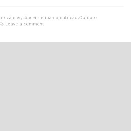
no cãncer
,
câncer de mama
,
nutrição
,
Outubro
Leave a comment