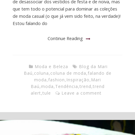
de desassociar dos vestidos de festa e de noiva, mas
que tem todo o potencial para dominar as coleções
de moda casual (o que já vem sido feito, na verdade)!
Estou falando do
Continue Reading
Moda e Beleza
Blog da Mari
Baú
,
coluna
,
coluna de moda
,
falando de
moda
,
fashion
,
Inspiração
,
Mari
Baú
,
moda
,
Tendência
,
trend
,
trend
alert
,
tule
Leave a comment