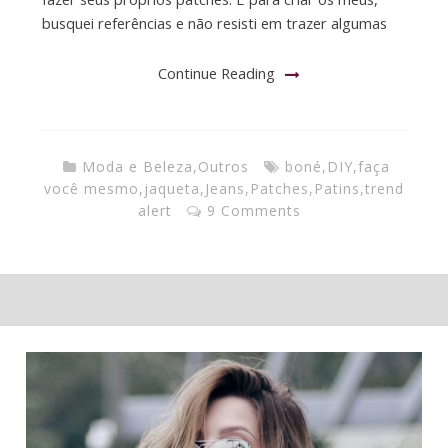
busquei referências e não resisti em trazer algumas
Continue Reading
Moda e Beleza
,
Outros
boné
,
DIY
,
faça
você mesmo
,
jaqueta
,
Jeans
,
Patches
,
Patins
,
trend
alert
9 Comments