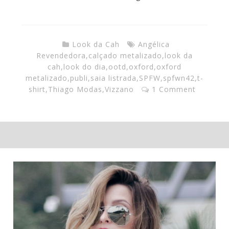
Look da Cah
Angélica
Revendedora
,
calçado metalizado
,
look da
cah
,
look do dia
,
ootd
,
oxford
,
oxford
metalizado
,
publi
,
saia listrada
,
SPFW
,
spfwn42
,
t-
shirt
,
Thiago Modas
,
Vizzano
1 Comment