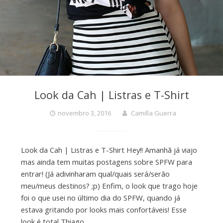
Look da Cah | Listras e T-Shirt
novembro 3, 2016
Camilla Guerra
Look da Cah | Listras e T-Shirt Hey!! Amanhã já viajo
mas ainda tem muitas postagens sobre SPFW para
entrar! (Já adivinharam qual/quais será/serão
meu/meus destinos? ;p) Enfim, o look que trago hoje
foi o que usei no último dia do SPFW, quando já
estava gritando por looks mais confortáveis! Esse
look é total Thiago