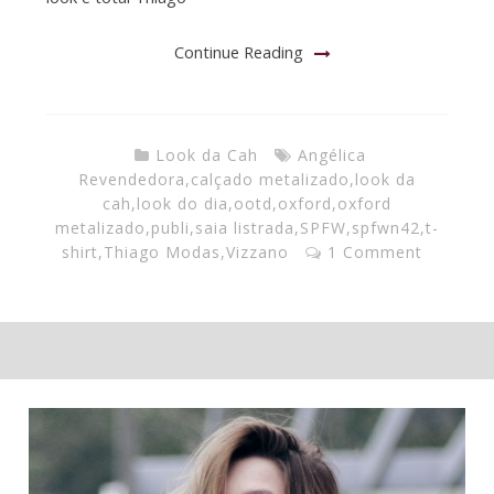
Continue Reading
Look da Cah
Angélica
Revendedora
,
calçado metalizado
,
look da
cah
,
look do dia
,
ootd
,
oxford
,
oxford
metalizado
,
publi
,
saia listrada
,
SPFW
,
spfwn42
,
t-
shirt
,
Thiago Modas
,
Vizzano
1 Comment