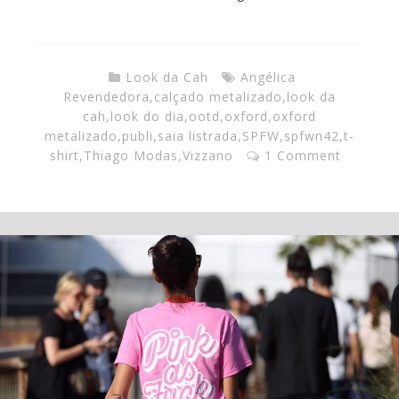
Look da Cah
Angélica
Revendedora
,
calçado metalizado
,
look da
cah
,
look do dia
,
ootd
,
oxford
,
oxford
metalizado
,
publi
,
saia listrada
,
SPFW
,
spfwn42
,
t-
shirt
,
Thiago Modas
,
Vizzano
1 Comment