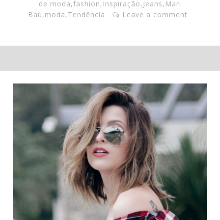
de moda
,
fashion
,
Inspiração
,
Jeans
,
Mari
Baú
,
moda
,
Tendência
Leave a comment