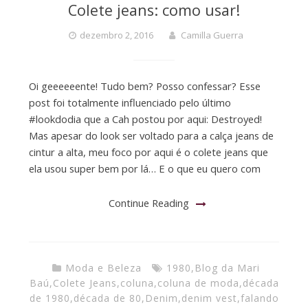
Colete jeans: como usar!
dezembro 2, 2016
Camilla Guerra
Oi geeeeeente! Tudo bem? Posso confessar? Esse
post foi totalmente influenciado pelo último
#lookdodia que a Cah postou por aqui: Destroyed!
Mas apesar do look ser voltado para a calça jeans de
cintur a alta, meu foco por aqui é o colete jeans que
ela usou super bem por lá… E o que eu quero com
Continue Reading
Moda e Beleza
1980
,
Blog da Mari
Baú
,
Colete Jeans
,
coluna
,
coluna de moda
,
década
de 1980
,
década de 80
,
Denim
,
denim vest
,
falando