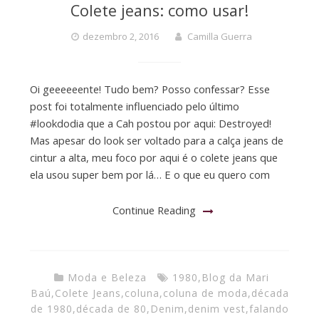
Colete jeans: como usar!
dezembro 2, 2016
Camilla Guerra
Oi geeeeeente! Tudo bem? Posso confessar? Esse
post foi totalmente influenciado pelo último
#lookdodia que a Cah postou por aqui: Destroyed!
Mas apesar do look ser voltado para a calça jeans de
cintur a alta, meu foco por aqui é o colete jeans que
ela usou super bem por lá… E o que eu quero com
Continue Reading
Moda e Beleza
1980
,
Blog da Mari
Baú
,
Colete Jeans
,
coluna
,
coluna de moda
,
década
de 1980
,
década de 80
,
Denim
,
denim vest
,
falando