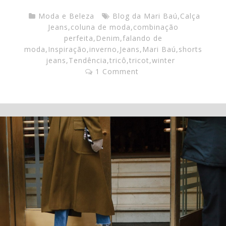
Moda e Beleza
Blog da Mari Baú
,
Calça
Jeans
,
coluna de moda
,
combinação
perfeita
,
Denim
,
falando de
moda
,
Inspiração
,
inverno
,
Jeans
,
Mari Baú
,
shorts
jeans
,
Tendência
,
tricô
,
tricot
,
winter
1 Comment