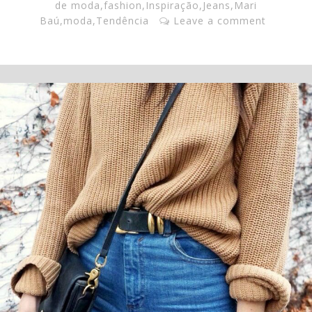
de moda
,
fashion
,
Inspiração
,
Jeans
,
Mari
Baú
,
moda
,
Tendência
Leave a comment