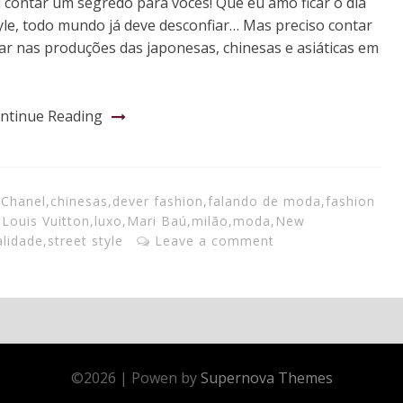
u contar um segredo para vocês! Que eu amo ficar o dia
tyle, todo mundo já deve desconfiar… Mas preciso contar
r nas produções das japonesas, chinesas e asiáticas em
ntinue Reading
,
Chanel
,
chinesas
,
dever fashion
,
falando de moda
,
fashion
,
Louis Vuitton
,
luxo
,
Mari Baú
,
milão
,
moda
,
New
lidade
,
street style
Leave a comment
©
2026
|
Powen by
Supernova Themes