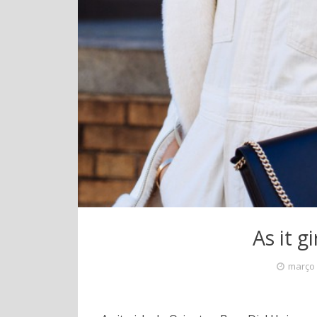
As it g
março 