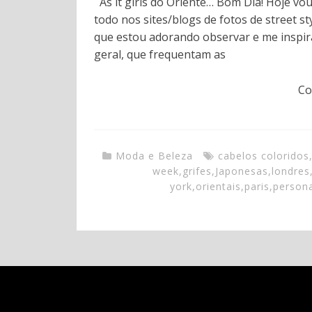
As it girls do Oriente… Bom Dia! Hoje vo
todo nos sites/blogs de fotos de street s
que estou adorando observar e me inspira
geral, que frequentam as
Co
Moda e Beleza
cabelos coloridos
week
,
grifes
,
Japonesas
,
londres
york
,
orientais
,
paris
,
persona