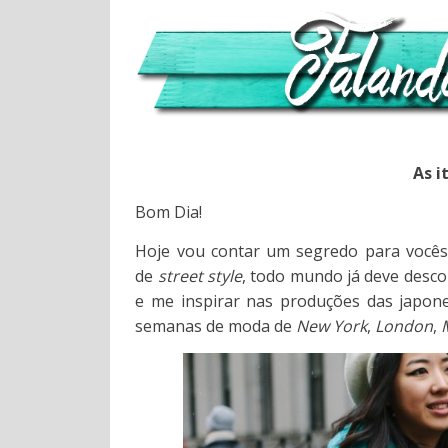
As i
Bom Dia!
Hoje vou contar um segredo para vocês!
de
street style
, todo mundo já deve desc
e me inspirar nas produções das japone
semanas de moda de
New York
,
London
,