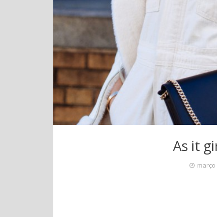
As it g
março 