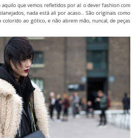
quilo que vemos refletidos por aí: o dever fashion com
lanejados, nada está ali por acaso… São originais como
o colorido ao gótico, e não abrem mão, nunca!, de peças