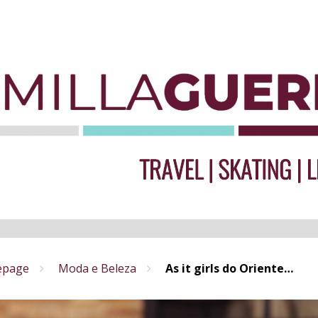
page
Moda e Beleza
As it girls do Oriente…