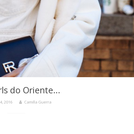
irls do Oriente…
4, 2016
Camilla Guerra