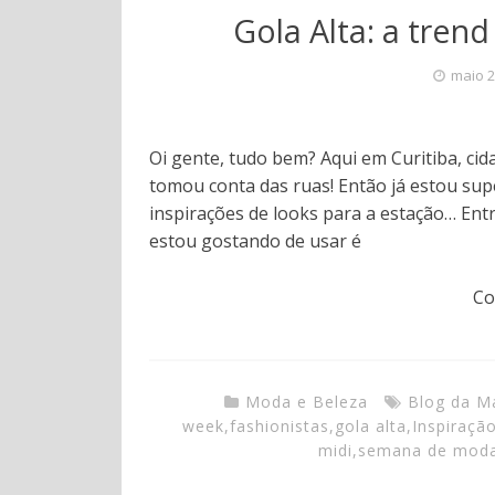
Gola Alta: a trend
maio 2
Oi gente, tudo bem? Aqui em Curitiba, cid
tomou conta das ruas! Então já estou su
inspirações de looks para a estação… Entr
estou gostando de usar é
Co
Moda e Beleza
Blog da M
week
,
fashionistas
,
gola alta
,
Inspiraçã
midi
,
semana de mod