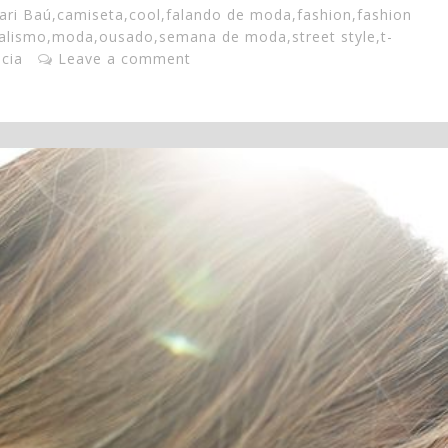
ari Baú
,
camiseta
,
cool
,
falando de moda
,
fashion
,
fashion
alismo
,
moda
,
ousado
,
semana de moda
,
street style
,
t-
cia
Leave a comment