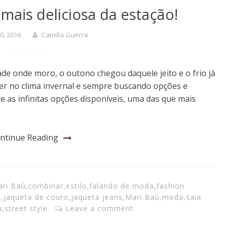
 mais deliciosa da estação!
0, 2016
Camilla Guerra
ade onde moro, o outono chegou daquele jeito e o frio já
per no clima invernal e sempre buscando opções e
e as infinitas opções disponíveis, uma das que mais
ntinue Reading
ari Baú
,
combinar
,
estilo
,
falando de moda
,
fashion
o
,
jaqueta de couro
,
jaqueta jeans
,
Mari Baú
,
moda
,
saia
a
,
street style
Leave a comment