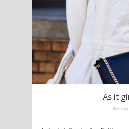
As it g
março 