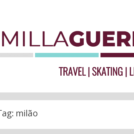
Tag:
milão