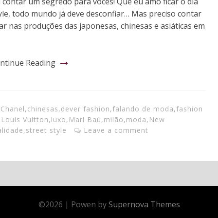
u contar um segredo para vocês! Que eu amo ficar o dia
tyle, todo mundo já deve desconfiar… Mas preciso contar
r nas produções das japonesas, chinesas e asiáticas em
ntinue Reading
,
Chanel
,
chinesas
,
dever fashion
,
falando de moda
,
fashion
,
Louis Vuitton
,
luxo
,
Mari Baú
,
milão
,
moda
,
New
lidade
,
street style
Leave a comment
©
2026
|
Powen by
Supernova Themes