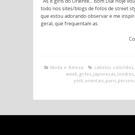
As it girls do Oriente… Bom Dia! Hoje vo
todo nos sites/blogs de fotos de street s
que estou adorando observar e me inspira
geral, que frequentam as
Co
Moda e Beleza
cabelos coloridos
week
,
grifes
,
Japonesas
,
londres
york
,
orientais
,
paris
,
persona