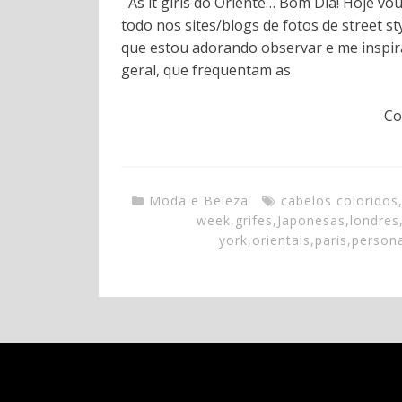
As it girls do Oriente… Bom Dia! Hoje vo
todo nos sites/blogs de fotos de street s
que estou adorando observar e me inspira
geral, que frequentam as
Co
Moda e Beleza
cabelos coloridos
week
,
grifes
,
Japonesas
,
londres
york
,
orientais
,
paris
,
persona