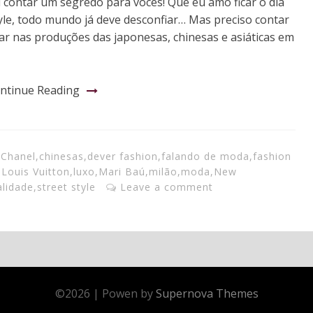
u contar um segredo para vocês! Que eu amo ficar o dia
tyle, todo mundo já deve desconfiar… Mas preciso contar
r nas produções das japonesas, chinesas e asiáticas em
ntinue Reading
,
Chanel
,
chinesas
,
dever fashion
,
falando de moda
,
fashion
,
Louis Vuitton
,
luxo
,
Mari Baú
,
milão
,
moda
,
New
lidade
,
street style
Leave a comment
©
2026
|
Powen by
Supernova Themes