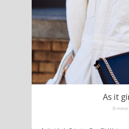
As it g
março 