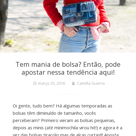
Tem mania de bolsa? Então, pode
apostar nessa tendência aqui!
março 25, 2016
Camilla Guerra
Oi gente, tudo bem? Há algumas temporadas as
bolsas têm diminuído de tamanho, vocês
perceberam? Primeiro vieram as bolsas pequenas,
depois as minis (até minimochila virou hit!) e agora é a
vez das bolsas tiracolo mas de alças curtas!!! Aposta