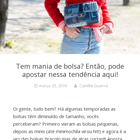
Tem mania de bolsa? Então, pode
apostar nessa tendência aqui!
março 25, 2016
Camilla Guerra
Oi gente, tudo bem? Há algumas temporadas as
bolsas têm diminuído de tamanho, vocês
perceberam? Primeiro vieram as bolsas pequenas,
depois as minis (até minimochila virou hit!) e agora é a
vez das bolsas tiracolo mas de alças curtas!!! Aposta