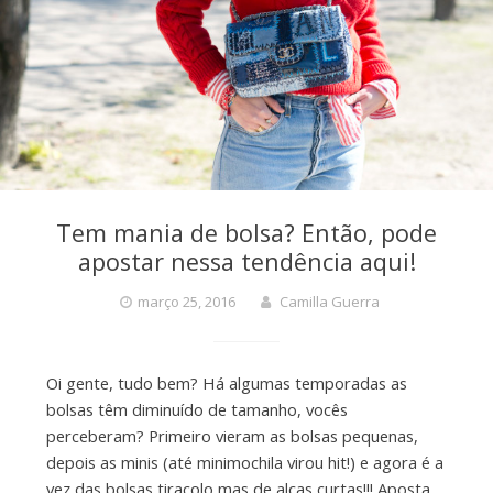
Tem mania de bolsa? Então, pode
apostar nessa tendência aqui!
março 25, 2016
Camilla Guerra
Oi gente, tudo bem? Há algumas temporadas as
bolsas têm diminuído de tamanho, vocês
perceberam? Primeiro vieram as bolsas pequenas,
depois as minis (até minimochila virou hit!) e agora é a
vez das bolsas tiracolo mas de alças curtas!!! Aposta