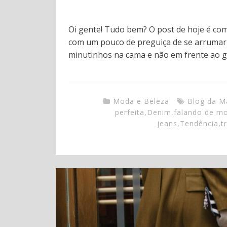
Oi gente! Tudo bem? O post de hoje é co
com um pouco de preguiça de se arrumar
minutinhos na cama e não em frente ao 
Moda e Beleza
Blog da M
perfeita
,
Denim
,
falando de m
jeans
,
Tendência
,
t