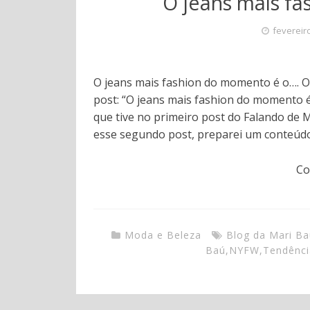
O jeans mais f
fevereir
O jeans mais fashion do momento é o…. Oi
post: “O jeans mais fashion do momento é
que tive no primeiro post do Falando de 
esse segundo post, preparei um conteúd
Co
Moda e Beleza
Blog da Mari B
Baú
,
NYFW
,
Tendênci