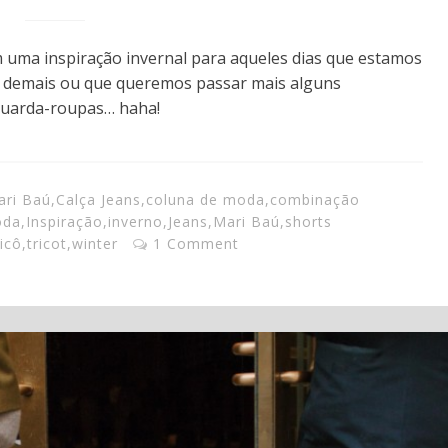
m uma inspiração invernal para aqueles dias que estamos
 demais ou que queremos passar mais alguns
guarda-roupas… haha!
ari Baú
,
Calça Jeans
,
coluna de moda
,
combinação
oda
,
Inspiração
,
inverno
,
Jeans
,
Mari Baú
,
shorts
ricô
,
tricot
,
winter
1 Comment