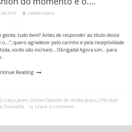
ashion do momento é o….
o 26, 2016
Camilla Guerra
 gente, tudo bem? Antes de responder ao título desse
 o….”, quero agradecer pelo carinho e pela receptividade
Moda, vocês são incríveis… Obrigada! Agora sim… para
o
ntinue Reading
aú
,
Calça Jeans
,
Denim
,
falando de moda
,
Jeans
,
LFW
,
Mari
a
,
Troulotte
Leave a comment