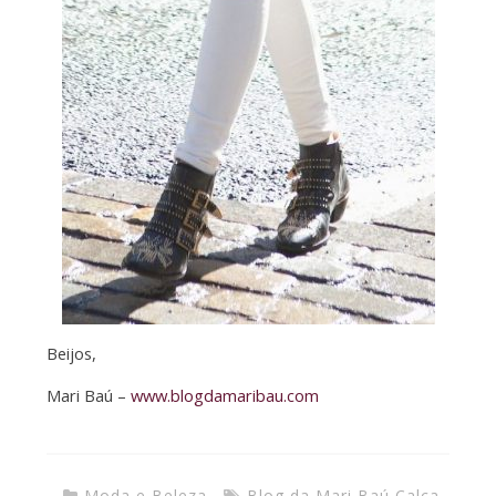
Beijos,
Mari Baú –
www.blogdamaribau.com
Moda e Beleza
Blog da Mari Baú
,
Calça