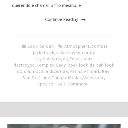
querendo é chamar o frio mesmo, e
Continue Reading
Look da Cah
Atmosphere
,
bomber
jacket
,
calça destroyed
,
comfy
style
,
destroyed
,
Edea
,
jeans
destroyed
,
Komplex
,
Lady Rock
,
look da cah
,
look
do dia
,
mochila divertida
,
Patins
,
Primark
,
Ray-
Ban
,
Roll Line
,
Thiago Modas
,
Valesca by
Spósito
1 Comment