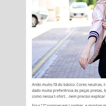
Ando muito fã do básico. Cores neutras, t
dado muita preferência às peças pretas, b
como nessa t-shirt… nem preciso explicar 
Essa “
T”
comprei em Londres, e mostrei m