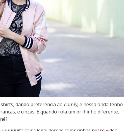
-shirts, dando preferência ao
comfy
, e nessa onda tenho
rancas, e cinzas. E quando rola um brilhinho diferente,
né?!
uuuuuuita coisa legal dessas comprinhas
nesse vídeo