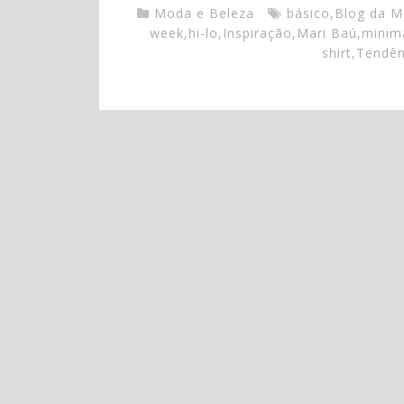
Moda e Beleza
básico
,
Blog da M
week
,
hi-lo
,
Inspiração
,
Mari Baú
,
minim
shirt
,
Tendên