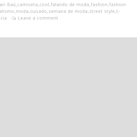
ari Baú
,
camiseta
,
cool
,
falando de moda
,
fashion
,
fashion
alismo
,
moda
,
ousado
,
semana de moda
,
street style
,
t-
cia
Leave a comment