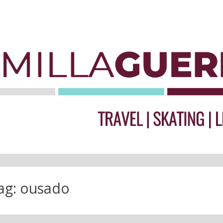
ag:
ousado