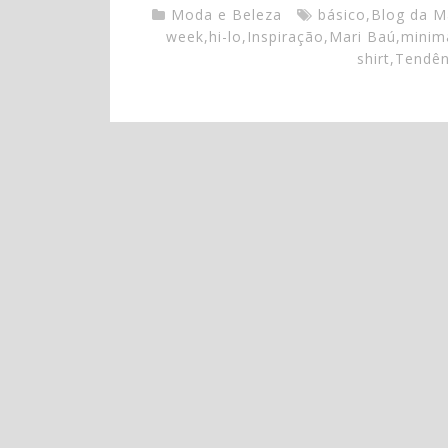
Moda e Beleza
básico
,
Blog da M
week
,
hi-lo
,
Inspiração
,
Mari Baú
,
minim
shirt
,
Tendên