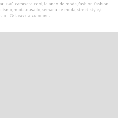
ari Baú
,
camiseta
,
cool
,
falando de moda
,
fashion
,
fashion
alismo
,
moda
,
ousado
,
semana de moda
,
street style
,
t-
cia
Leave a comment