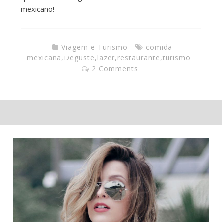
mexicano!
Viagem e Turismo
comida
mexicana
,
Deguste
,
lazer
,
restaurante
,
turismo
2 Comments