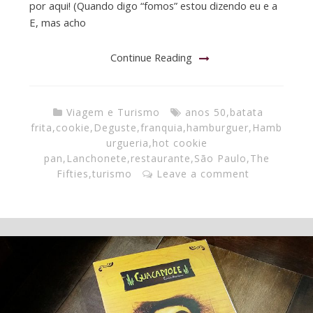
por aqui! (Quando digo “fomos” estou dizendo eu e a
E, mas acho
Continue Reading
Viagem e Turismo
anos 50
,
batata
frita
,
cookie
,
Deguste
,
franquia
,
hamburguer
,
Hamb
urgueria
,
hot cookie
pan
,
Lanchonete
,
restaurante
,
São Paulo
,
The
Fifties
,
turismo
Leave a comment