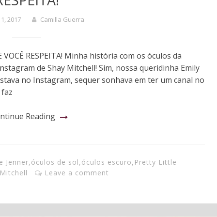
 1, 2017
Camilla Guerra
OCÊ RESPEITA! Minha história com os óculos da
stagram de Shay Mitchell! Sim, nossa queridinha Emily
postava no Instagram, sequer sonhava em ter um canal no
 faz
ntinue Reading
ie Jenner
,
óculos de sol
,
óculos escuro
,
Pretty Little
Mitchell
Leave a comment