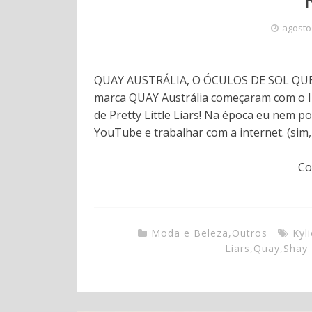
agosto
QUAY AUSTRÁLIA, O ÓCULOS DE SOL QUE V
marca QUAY Austrália começaram com o In
de Pretty Little Liars! Na época eu nem 
YouTube e trabalhar com a internet. (sim,
Co
Moda e Beleza
,
Outros
Kyl
Liars
,
Quay
,
Shay 