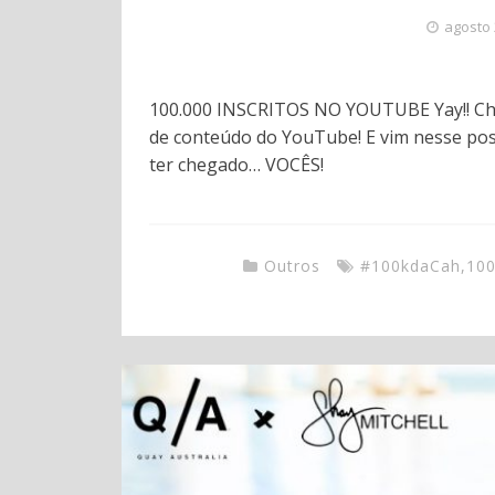
agosto 
100.000 INSCRITOS NO YOUTUBE Yay!! Ch
de conteúdo do YouTube! E vim nesse pos
ter chegado… VOCÊS!
Outros
#100kdaCah
,
100