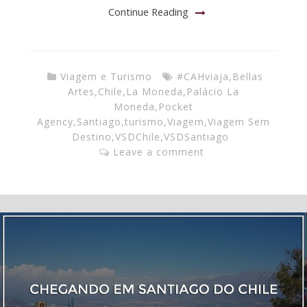
Continue Reading
Viagem e Turismo
#CAHviaja
,
Bellas
Artes
,
Chile
,
La Moneda
,
Palácio La
Moneda
,
Pocket
Agency
,
Santiago
,
turismo
,
Viagem
,
Viagem Sem
Destino
,
VSDChile
,
VSDSantiago
Leave a comment