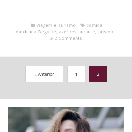
Viagem e Turismo
comida
mexicana
,
Deguste
,
lazer
,
restaurante
,
turismo
2 Comments
« Anterior
1
2