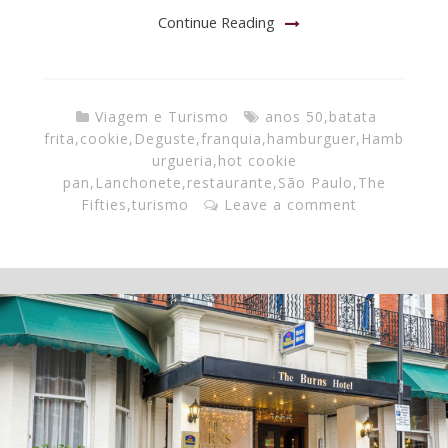
Continue Reading
Viagem e Turismo
anos 50
,
batata
frita
,
cookie
,
Deguste
,
franquia
,
hamburguer
,
Hamb
urgueria
,
hot cookie
pan
,
Lanchonete
,
restaurante
,
São Paulo
,
The
Fifties
,
turismo
Leave a comment