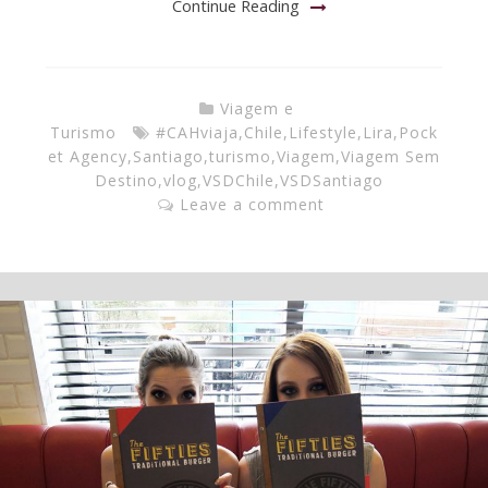
Continue Reading
Viagem e
Turismo
#CAHviaja
,
Chile
,
Lifestyle
,
Lira
,
Pock
et Agency
,
Santiago
,
turismo
,
Viagem
,
Viagem Sem
Destino
,
vlog
,
VSDChile
,
VSDSantiago
Leave a comment