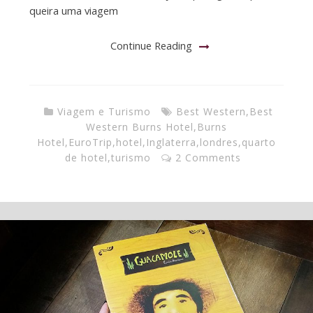
queira uma viagem
Continue Reading
Viagem e Turismo
Best Western
,
Best
Western Burns Hotel
,
Burns
Hotel
,
EuroTrip
,
hotel
,
Inglaterra
,
londres
,
quarto
de hotel
,
turismo
2 Comments