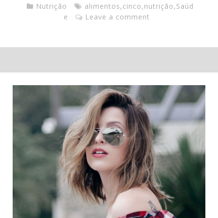
Nutrição
alimentos
,
cinco
,
nutrição
,
Saúd
e
Leave a comment