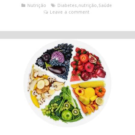
Nutrição
Diabetes
,
nutrição
,
Saúde
Leave a comment