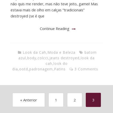
não quis me render, mas não teve jeito, gamei! Mas
estava mais de olho em calças “tradicionais”
destroyed (se é que
Continue Reading
Look da Cah
,
Moda e Beleza
batom
azul
,
body
,
colcci
,
jeans destroyed
,
look da
cah
,
look do
dia
,
ootd
,
padronagem
,
Patins
3 Comments
« Anterior
1
2
3