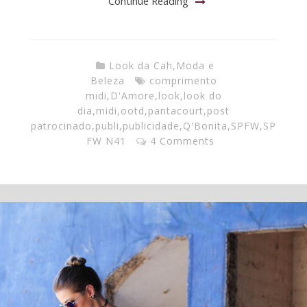
Continue Reading
Look da Cah
,
Moda e
Beleza
comprimento
midi
,
D'Amore
,
look
,
look do
dia
,
midi
,
ootd
,
pantacourt
,
post
patrocinado
,
publi
,
publicidade
,
Q'Bonita
,
SPFW
,
SP
FW N41
4 Comments