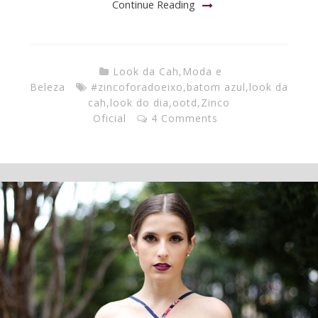
Continue Reading
Look da Cah
,
Moda e
Beleza
#zincoforadoeixo
,
batom azul
,
look da
cah
,
look do dia
,
ootd
,
Zinco
Oficial
4 Comments