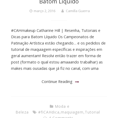
Batom Líquido
março 2, 2016
Camilla Guerra
#CAHmakeup Catharine Hill | Resenha, Tutoriais e
Dicas para Batom Líquido Os Campeonatos de
Patinação Artística estão chegando… e os pedidos de
tutorial de maquiagem específicas e inspirações em
geral aumentam! Resolvi então trazer em forma de
post (formato o qual estou amaaando trabalhar) as
makes mais ousadas que já fiz no canal, com uma
Continue Reading
Moda e
Beleza
#fiCAHdica
,
maquiagem
,
Tutorial
4 Comments