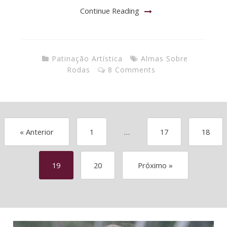
Continue Reading
Patinação Artística
Almas Sobre
Rodas
8 Comments
« Anterior
1
…
17
18
19
20
Próximo »