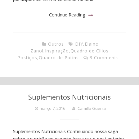
Continue Reading
Outros
DIY
,
Elaine
Zanol
,
Inspiração
,
Quadro de Cílios
Postiços
,
Quadro de Patins
3 Comments
Suplementos Nutricionais
março 7, 2016
Camilla Guerra
Suplementos Nutricionais Continuando nossa saga
sobre a nutrição no esporte (para ver o post anterior