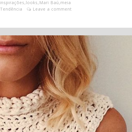
inspirações
,
looks
,
Mari Baú
,
meia
Tendência
Leave a comment