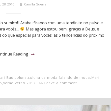
 28, 2016
Camilla Guerra
 sumiço!!! Acabei ficando com uma tendinite no pulso e
para vocês…
Mas agora estou bem, graças a Deus, e
s do que especial para vocês: as 5 tendências do próximo
ntinue Reading
ari Baú
,
coluna
,
coluna de moda
,
falando de moda
,
Mari
 5
,
verão
,
verão 2017
Leave a comment