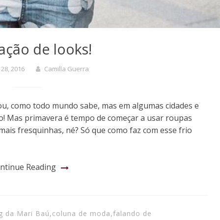
ração de looks!
 28, 2016
Camilla Guerra
gou, como todo mundo sabe, mas em algumas cidades e
frio! Mas primavera é tempo de começar a usar roupas
mais fresquinhas, né? Só que como faz com esse frio
ntinue Reading
g da Mari Baú
,
coluna de moda
,
falando de