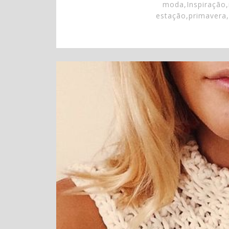
moda
,
Inspiração
,
estação
,
primavera
,