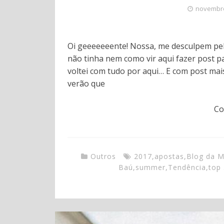
novembro
Oi geeeeeeente! Nossa, me desculpem pelo
não tinha nem como vir aqui fazer post 
voltei com tudo por aqui… E com post mai
verão que
Co
Outros
2017
,
apostas
,
Blog da M
Baú
,
summer
,
Tendência
,
top