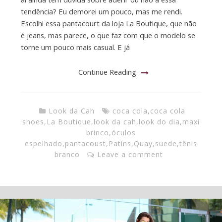
tendência? Eu demorei um pouco, mas me rendi.
Escolhi essa pantacourt da loja La Boutique, que não
é jeans, mas parece, o que faz com que o modelo se
torne um pouco mais casual. E já
Continue Reading
Look da Cah
coca cola
,
coca cola
shoes
,
La Boutique
,
look da cah
,
look do dia
,
maxi
brinco
,
óculos
espelhado
,
pantacoust
,
Patins
,
Quay
,
suede
,
tênis
branco
Leave a comment