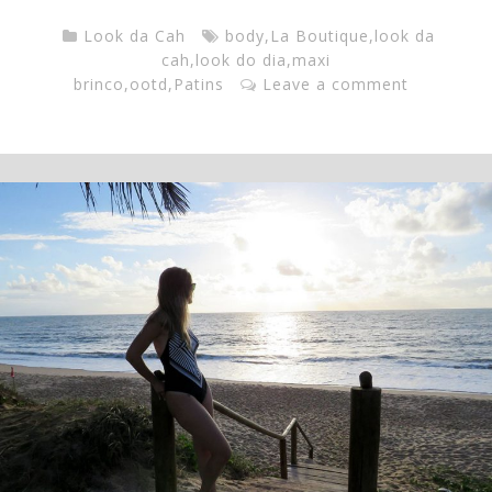
Look da Cah
body
,
La Boutique
,
look da
cah
,
look do dia
,
maxi
brinco
,
ootd
,
Patins
Leave a comment