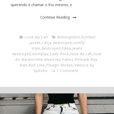
querendo é chamar o frio mesmo, e
Continue Reading
Look da Cah
Atmosphere
,
bomber
jacket
,
calça destroyed
,
comfy
style
,
destroyed
,
Edea
,
jeans
destroyed
,
Komplex
,
Lady Rock
,
look da cah
,
look
do dia
,
mochila divertida
,
Patins
,
Primark
,
Ray-
Ban
,
Roll Line
,
Thiago Modas
,
Valesca by
Spósito
1 Comment