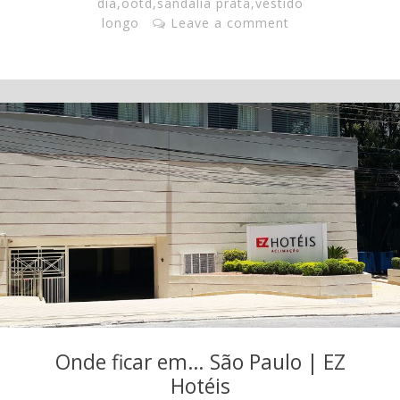
dia
,
ootd
,
sandália prata
,
vestido
longo
Leave a comment
Onde ficar em… São Paulo | EZ
Hotéis