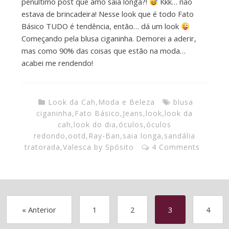
penúltimo post que amo saia longa?!
Kkk… não
estava de brincadeira! Nesse look que é todo Fato
Básico TUDO é tendência, então… dá um look
Começando pela blusa ciganinha. Demorei a aderir,
mas como 90% das coisas que estão na moda…
acabei me rendendo!
Look da Cah
,
Moda e Beleza
blusa
ciganinha
,
Fato Básico
,
Jeans
,
look
,
look da
cah
,
look do dia
,
óculos
,
óculos
redondo
,
ootd
,
Ray-Ban
,
saia longa
,
sandália
tratorada
,
Valesca by Spósito
4 Comments
« Anterior
1
2
3
4