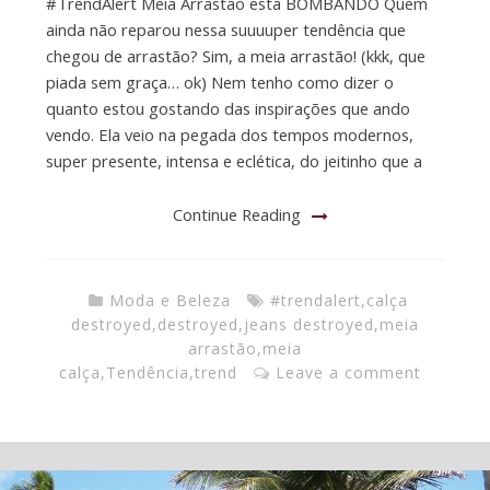
#TrendAlert Meia Arrastão está BOMBANDO Quem
ainda não reparou nessa suuuuper tendência que
chegou de arrastão? Sim, a meia arrastão! (kkk, que
piada sem graça… ok) Nem tenho como dizer o
quanto estou gostando das inspirações que ando
vendo. Ela veio na pegada dos tempos modernos,
super presente, intensa e eclética, do jeitinho que a
Continue Reading
Moda e Beleza
#trendalert
,
calça
destroyed
,
destroyed
,
jeans destroyed
,
meia
arrastão
,
meia
calça
,
Tendência
,
trend
Leave a comment